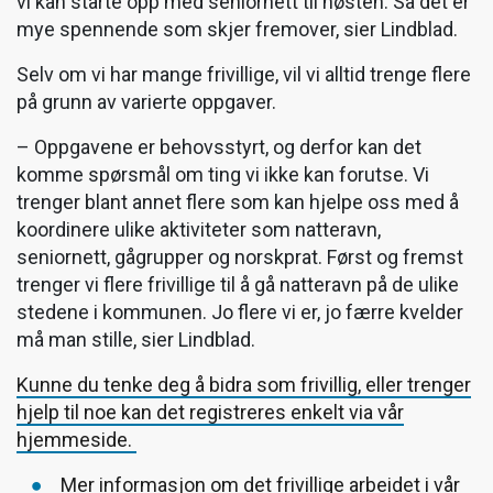
vi kan starte opp med seniornett til høsten. Så det er
mye spennende som skjer fremover, sier Lindblad.
Selv om vi har mange frivillige, vil vi alltid trenge flere
på grunn av varierte oppgaver.
– Oppgavene er behovsstyrt, og derfor kan det
komme spørsmål om ting vi ikke kan forutse. Vi
trenger blant annet flere som kan hjelpe oss med å
koordinere ulike aktiviteter som natteravn,
seniornett, gågrupper og norskprat. Først og fremst
trenger vi flere frivillige til å gå natteravn på de ulike
stedene i kommunen. Jo flere vi er, jo færre kvelder
må man stille, sier Lindblad.
Kunne du tenke deg å bidra som frivillig, eller trenger
hjelp til noe kan det registreres enkelt via vår
hjemmeside.
Mer informasjon om det frivillige arbeidet i vår