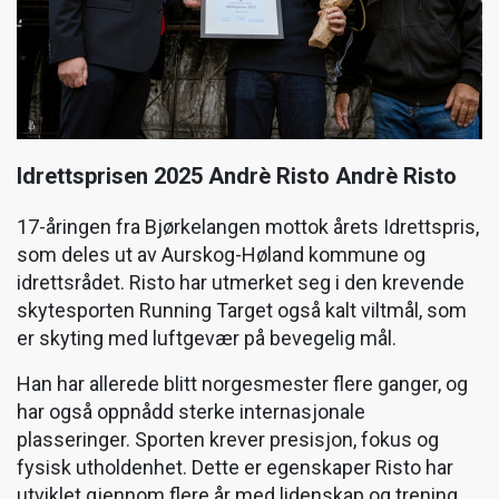
Idrettsprisen 2025 Andrè Risto Andrè Risto
17-åringen fra Bjørkelangen mottok årets Idrettspris,
som deles ut av Aurskog-Høland kommune og
idrettsrådet. Risto har utmerket seg i den krevende
skytesporten Running Target også kalt viltmål, som
er skyting med luftgevær på bevegelig mål.
Han har allerede blitt norgesmester flere ganger, og
har også oppnådd sterke internasjonale
plasseringer. Sporten krever presisjon, fokus og
fysisk utholdenhet. Dette er egenskaper Risto har
utviklet gjennom flere år med lidenskap og trening.