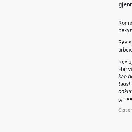
gjenn
Romer
bekym
Revisj
arbei
Revisj
Her v
kan h
taushe
dokum
gjenn
Sist e