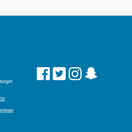
torget:
:00
æringer