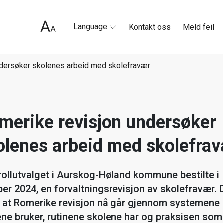
Language
Kontakt oss
Meld feil
ndersøker skolenes arbeid med skolefravær
merike revisjon undersøker
olenes arbeid med skolefra
rollutvalget i Aurskog-Høland kommune bestilte i
er 2024, en forvaltningsrevisjon av skolefravær. 
r at Romerike revisjon nå går gjennom systemene
ene bruker, rutinene skolene har og praksisen som