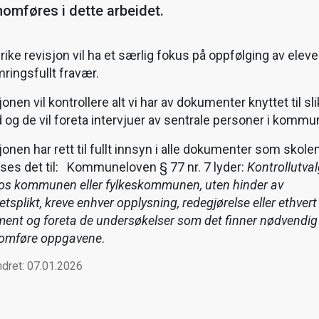
omføres i dette arbeidet.
ike revisjon vil ha et særlig fokus på oppfølging av elev
ringsfullt fravær.
onen vil kontrollere alt vi har av dokumenter knyttet til sli
d og de vil foreta intervjuer av sentrale personer i komm
onen har rett til fullt innsyn i alle dokumenter som skolen
ises det til: Kommuneloven § 77 nr. 7 lyder:
Kontrollutval
os kommunen eller fylkeskommunen, uten hinder av
tsplikt, kreve enhver opplysning, redegjørelse eller ethvert
ent og foreta de undersøkelser som det finner nødvendig 
omføre oppgavene
.
ndret: 07.01.2026