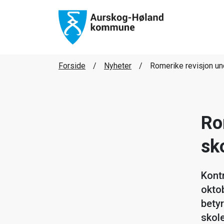
Forside
Nyheter
Romerike revisjon u
Ro
sk
Kont
oktob
bety
skol