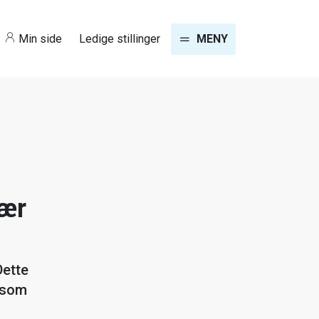
Min side
Ledige stillinger
MENY
vær
Dette
 som