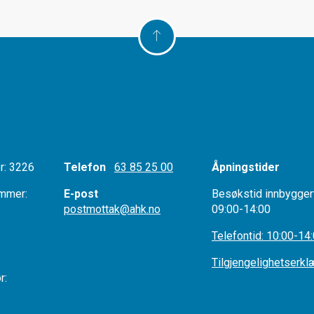
: 3226
Telefon
63 85 25 00
Åpningstider
mmer:
E-post
Besøkstid innbygger
postmottak@ahk.no
09:00-14:00
r:
Telefontid: 10:00-14
Tilgjengelighetserkl
tør: