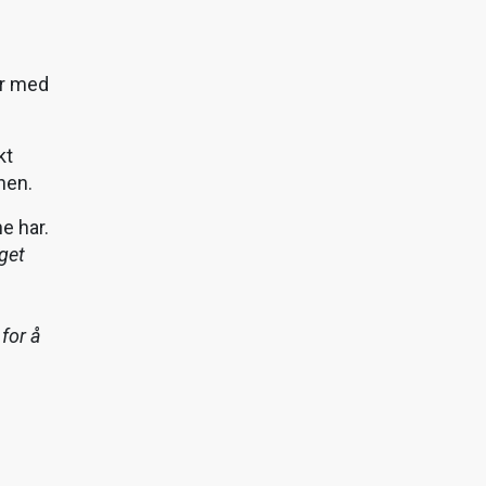
er med
kt
unen.
e har.
get
for å