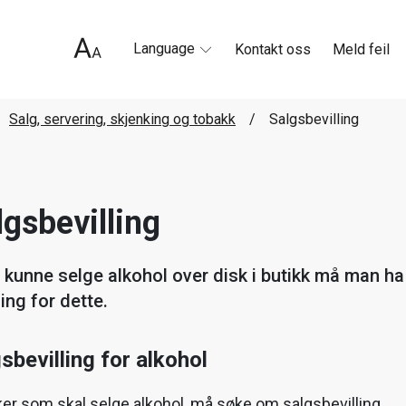
Language
Kontakt oss
Meld feil
Salg, servering, skjenking og tobakk
Salgsbevilling
lgsbevilling
 kunne selge alkohol over disk i butikk må man ha
ling for dette.
sbevilling for alkohol
ker som skal selge alkohol, må søke om salgsbevilling.