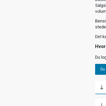
Salgs
volum
Bensi
steder
Det ka
Hvor
Du lo
Du 