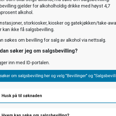
bevilling gjelder for alkoholholdig drikke med høyst 4,7
prosent alkohol.
nstasjoner, storkiosker, kiosker og gatekjøkken/take-awa
 kan ikke få salgsbevilling.
n søkes om bevilling for salg av alkohol via nettsalg.
dan søker jeg om salgsbevilling?
gger inn med ID-portalen.
søker om salgsbevilling her og velg "Bevillinger" og "Salgsbevill
Husk på til søknaden
Hvem kan søke om salgsbevilling?