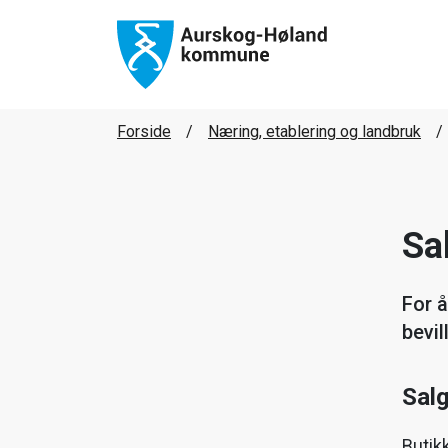
Forside
Næring, etablering og landbruk
Sa
For å
bevil
Salg
Butik