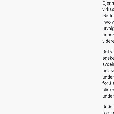
Gjenn
virks
ekstr
involv
utval
score
vider
Det v
ønske
avdel
beviss
unders
for å 
blir 
under
Under
forsk