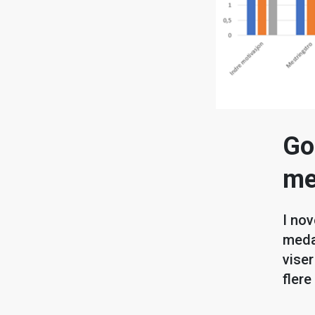
Go
me
I no
meda
viser
flere