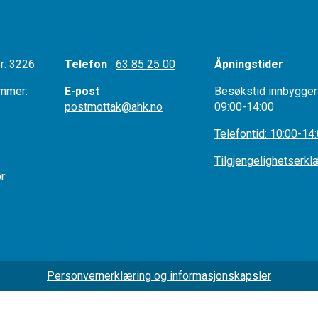
: 3226
Telefon
63 85 25 00
Åpningstider
mmer:
E-post
Besøkstid innbygger
postmottak@ahk.no
09:00-14:00
r:
Telefontid: 10:00-14
Tilgjengelighetserkl
tør:
Personvernerklæring og informasjonskapsler