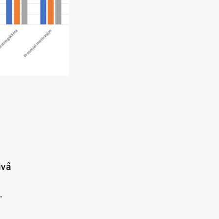
ivå
å
.