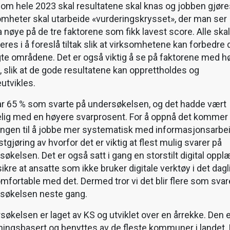
om hele 2023 skal resultatene skal knas og jobben gjøres
omheter skal utarbeide «vurderingskrysset», der man ser
a nøye på de tre faktorene som fikk lavest score. Alle skal
eres i å foreslå tiltak slik at virksomhetene kan forbedre 
gte områdene. Det er også viktig å se på faktorene med h
, slik at de gode resultatene kan opprettholdes og
eutvikles.
ar 65 % som svarte på undersøkelsen, og det hadde vært
lig med en høyere svarprosent. For å oppnå det kommer
ingen til å jobbe mer systematisk med informasjonsarbe
tgjøring av hvorfor det er viktig at flest mulig svarer på
økelsen. Det er også satt i gang en storstilt digital oppl
sikre at ansatte som ikke bruker digitale verktøy i det dagl
komfortable med det. Dermed tror vi det blir flere som svar
søkelsen neste gang.
søkelsen er laget av KS og utviklet over en årrekke. Den 
ningsbasert og benyttes av de fleste kommuner i landet.