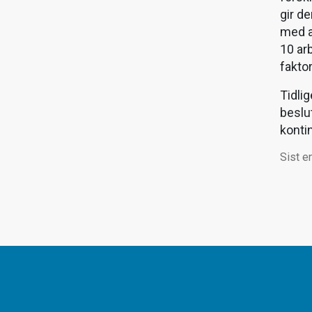
gir d
med a
10 ar
fakto
Tidlig
beslut
konti
Sist e