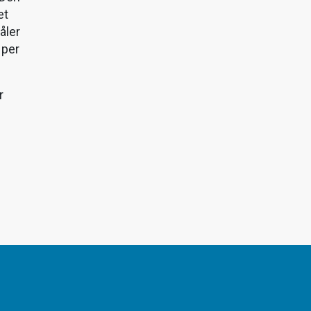
et
åler
 per
r