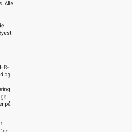
. Alle
de
øyest
 HR-
id og
æring
ige
er på
er
 Den