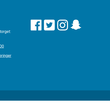
torget:
:00
æringer