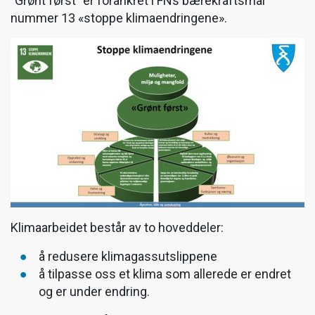
"Grønt først" er forankret i FNs bærekraftsmål
nummer 13 «stoppe klimaendringene».
Klimaarbeidet består av to hoveddeler:
å redusere klimagassutslippene
å tilpasse oss et klima som allerede er endret
og er under endring.