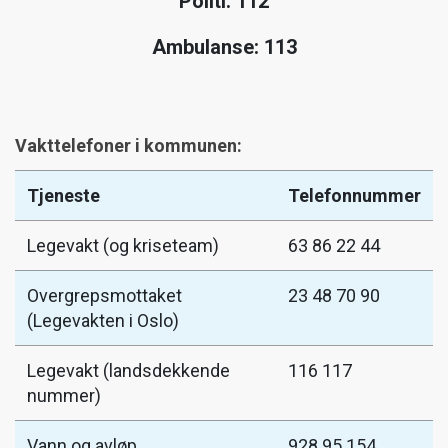
Politi: 112
Ambulanse: 113
Vakttelefoner i kommunen:
Tjeneste
Telefonnummer
Legevakt (og kriseteam)
63 86 22 44
Overgrepsmottaket
23 48 70 90
(Legevakten i Oslo)
Legevakt (landsdekkende
116 117
nummer)
Vann og avløp
928 95 154