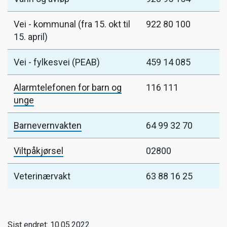
Vei - kommunal (fra 15. okt til
922 80 100
15. april)
Vei - fylkesvei (PEAB)
459 14 085
Alarmtelefonen for barn og
116 111
unge
Barnevernvakten
64 99 32 70
Viltpåkjørsel
02800
Veterinærvakt
63 88 16 25
Sist endret: 10.05.2022