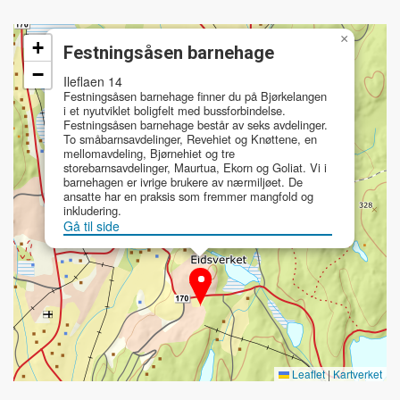
×
+
Festningsåsen barnehage
−
Ileflaen 14
Festningsåsen barnehage finner du på Bjørkelangen
i et nyutviklet boligfelt med bussforbindelse.
Festningsåsen barnehage består av seks avdelinger.
To småbarnsavdelinger, Revehiet og Knøttene, en
mellomavdeling, Bjørnehiet og tre
storebarnsavdelinger, Maurtua, Ekorn og Goliat. Vi i
barnehagen er ivrige brukere av nærmiljøet. De
ansatte har en praksis som fremmer mangfold og
inkludering.
Gå til side
Leaflet
|
Kartverket