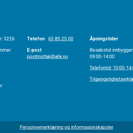
: 3226
Telefon
63 85 25 00
Åpningstider
mmer:
E-post
Besøkstid innbygger
postmottak@ahk.no
09:00-14:00
r:
Telefontid: 10:00-14
Tilgjengelighetserkl
tør:
Personvernerklæring og informasjonskapsler