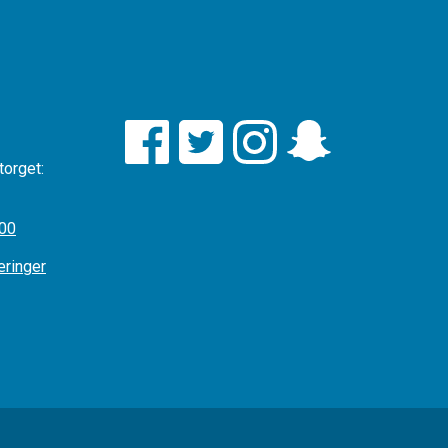
torget:
:00
æringer